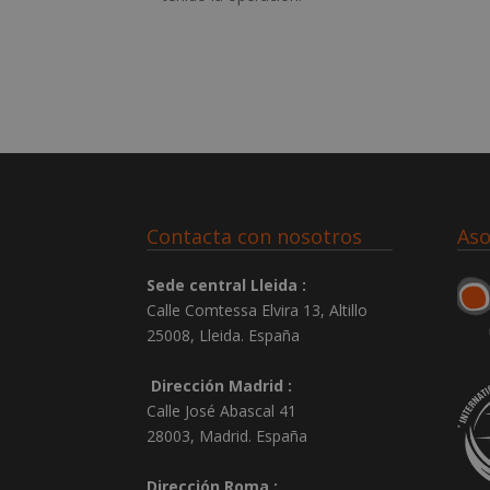
Contacta con nosotros
Aso
Sede central Lleida :
Calle Comtessa Elvira 13, Altillo
25008
,
Lleida
.
España
Dirección Madrid :
Calle José Abascal 41
28003
,
Madrid
.
España
Dirección Roma :