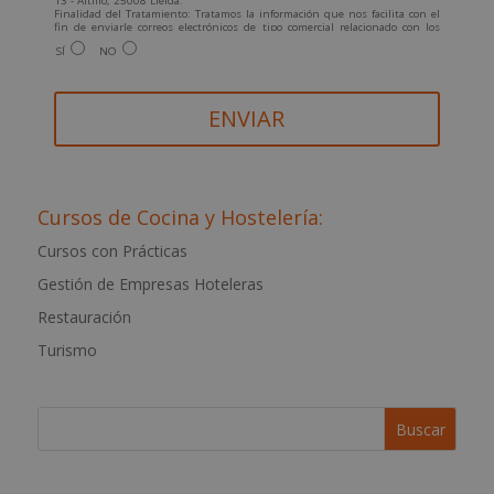
13 - Altillo, 25008 Lleida.
Finalidad del Tratamiento: Tratamos la información que nos facilita con el
fin de enviarle correos electrónicos de tipo comercial relacionado con los
productos ofrecidos y otros tipo de productos que fueran de su interés.
SÍ
NO
Legitimación del tratamiento: Consentimiento del interesado.
Derechos: Puede ejercitar sus derechos identificándose suficientemente,
dirigiéndose a la dirección info@grupoesneca.com.
Para más información consulte nuestra Política de Privacidad.
Desea recibir información comercial (vía telefónica y/o email):
A
l
t
Cursos de Cocina y Hostelería:
e
Cursos con Prácticas
r
Gestión de Empresas Hoteleras
n
a
Restauración
t
Turismo
i
v
e
: