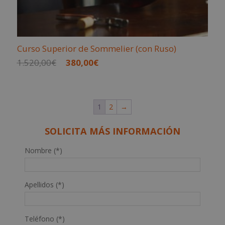
Curso Superior de Sommelier (con Ruso)
El
El
1.520,00
€
380,00
€
precio
precio
original
actual
era:
es:
1
2
→
1.520,00€.
380,00€.
SOLICITA MÁS INFORMACIÓN
Nombre (*)
Apellidos (*)
Teléfono (*)