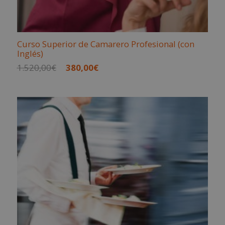
Curso Superior de Camarero Profesional (con
Inglés)
El
El
1.520,00
€
380,00
€
precio
precio
original
actual
era:
es:
1.520,00€.
380,00€.