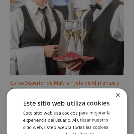
Curso Superior de Maître + Jefe de Alimentos y
Bebidas
×
El
El
1.520,00
€
380,00
€
Este sitio web utiliza cookies
precio
precio
original
actual
Este sitio web usa cookies para mejorar la
era:
es:
experiencia del usuario. Al utilizar nuestro
1.520,00€.
380,00€.
sitio web, usted acepta todas las cookies