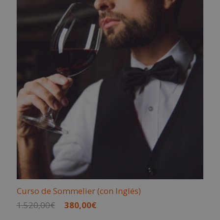
2.380,00€.
595,00€.
Curso de Sommelier (con Inglés)
El
El
1.520,00
€
380,00
€
precio
precio