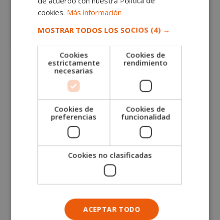
de acuerdo con nuestra Política de
cookies.
Más información
MOSTRAR TODOS LOS SOCIOS
(4) →
Cookies
Cookies de
estrictamente
rendimiento
necesarias
Cookies de
Cookies de
preferencias
funcionalidad
Cookies no clasificadas
Curso Superior de Maître y Jefe de Sala (con
Alemán)
El
El
1.520,00
€
380,00
€
precio
precio
ACEPTAR TODO
original
actual