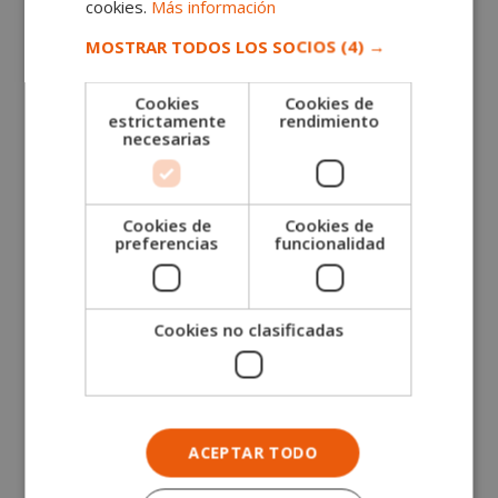
cookies.
Más información
Técnico Experto en Cocina Creativa
MOSTRAR TODOS LOS SOCIOS
(4) →
El
El
1.520,00
€
380,00
€
precio
precio
Cookies
Cookies de
original
actual
estrictamente
rendimiento
necesarias
era:
es:
1.520,00€.
380,00€.
Cookies de
Cookies de
preferencias
funcionalidad
Cookies no clasificadas
ACEPTAR TODO