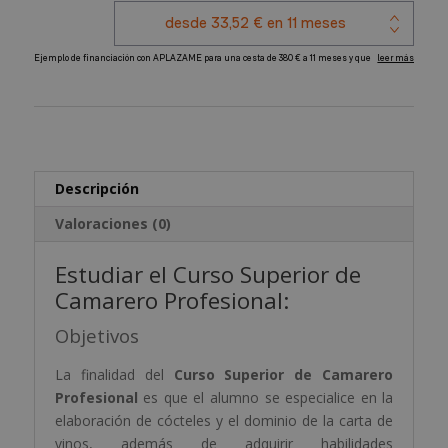
cantidad
A
l
t
e
r
Descripción
n
a
Valoraciones (0)
t
i
Estudiar el Curso Superior de
v
Camarero Profesional:
e
:
Objetivos
La finalidad del
Curso Superior de
Camarero
Profesional
es que el alumno se especialice en la
elaboración de cócteles y el dominio de la carta de
vinos, además de adquirir habilidades