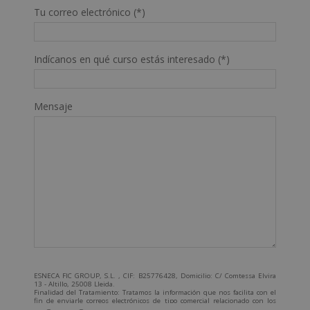
Tu correo electrónico (*)
Indícanos en qué curso estás interesado (*)
Mensaje
ESNECA FIC GROUP, S.L. , CIF: B25776428, Domicilio: C/ Comtessa Elvira
13 - Altillo, 25008 Lleida.
Finalidad del Tratamiento: Tratamos la información que nos facilita con el
fin de enviarle correos electrónicos de tipo comercial relacionado con los
productos ofrecidos y otros tipo de productos que fueran de su interés.