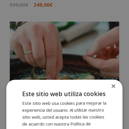
El
El
996,00
€
249,00
€
precio
precio
original
actual
era:
es:
996,00€.
249,00€.
×
Este sitio web utiliza cookies
Este sitio web usa cookies para mejorar la
experiencia del usuario. Al utilizar nuestro
sitio web, usted acepta todas las cookies
de acuerdo con nuestra Política de