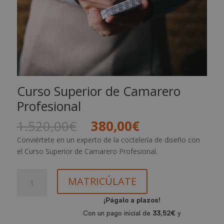
Curso Superior de Camarero
Profesional
El
El
1.520,00
€
380,00
€
precio
precio
Conviértete en un experto de la coctelería de diseño con
original
actual
el Curso Superior de Camarero Profesional.
era:
es:
1.520,00€.
380,00€.
Curso
MATRICÚLATE
Superior
de
Camarero
Profesional