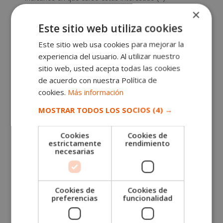
×
Este sitio web utiliza cookies
Mensaje
Este sitio web usa cookies para mejorar la
experiencia del usuario. Al utilizar nuestro
sitio web, usted acepta todas las cookies
de acuerdo con nuestra Política de
cookies.
Más información
MOSTRAR TODOS LOS SOCIOS
(4) →
Cookies
Cookies de
estrictamente
rendimiento
necesarias
ESNECA FIC GROUP, S.L. , CIF: B25776428, Domicilio: C/ Comtessa Elvira
13 - Altillo, 25008 Lleida.
Finalidad del Tratamiento: Tratamos la información que nos facilita con el
fin de enviarle correos electrónicos de tipo comercial relacionado con los
productos ofrecidos y otros tipo de productos que fueran de su interés.
SÍ
NO
Legitimación del tratamiento: Consentimiento del interesado.
Cookies de
Cookies de
Derechos: Puede ejercitar sus derechos identificándose suficientemente,
dirigiéndose a la dirección info@grupoesneca.com.
preferencias
funcionalidad
Para más información consulte nuestra Política de Privacidad.
Desea recibir información comercial (vía telefónica y/o email):