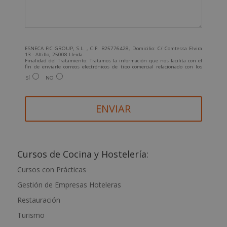
ESNECA FIC GROUP, S.L. , CIF: B25776428, Domicilio: C/ Comtessa Elvira
13 - Altillo, 25008 Lleida.
Finalidad del Tratamiento: Tratamos la información que nos facilita con el
fin de enviarle correos electrónicos de tipo comercial relacionado con los
productos ofrecidos y otros tipo de productos que fueran de su interés.
SÍ
NO
Legitimación del tratamiento: Consentimiento del interesado.
Derechos: Puede ejercitar sus derechos identificándose suficientemente,
dirigiéndose a la dirección info@grupoesneca.com.
Para más información consulte nuestra Política de Privacidad.
Desea recibir información comercial (vía telefónica y/o email):
A
l
t
Cursos de Cocina y Hostelería:
e
Cursos con Prácticas
r
Gestión de Empresas Hoteleras
n
a
Restauración
t
Turismo
i