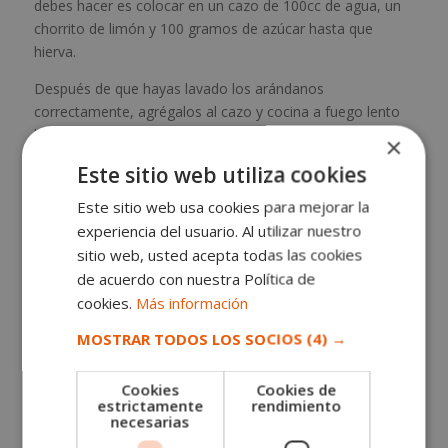
debes hacer es colocar en un cazo de 100cc de agua, un
chorrito de limón y 100 gramos de azúcar hasta que
hierva.
Después de que hayas lavado los arándanos
correctamente, agrégalos al cazo y cocina a fuego lento
hasta que se derrita parte de ellos. Ya que obtengas esa
×
consistencia, deja enfriar la preparación.
Este sitio web utiliza cookies
Al final, saca los recipientes de la nevera, desmolda y pon
Este sitio web usa cookies para mejorar la
las panna cottas en platos extendidos. Echa por encima el
experiencia del usuario. Al utilizar nuestro
coulis de arándanos y decora con hojitas de menta. ¡Y
sitio web, usted acepta todas las cookies
listo! Ya tienes un delicioso postre rápido y gourmet.
de acuerdo con nuestra Política de
cookies.
Más información
MOSTRAR TODOS LOS SOCIOS
(4) →
SOLICITA MÁS INFORMACIÓN
Cookies
Cookies de
estrictamente
rendimiento
Nombre (*)
necesarias