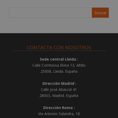
v
e
:
CONTACTA CON NOSOTROS
Sede central Lleida :
Calle Comtessa Elvira 13, Altillo
25008
,
Lleida
.
España
Dirección Madrid :
Calle José Abascal 41
28003
,
Madrid
.
España
Dirección Roma :
Via Antonio Salandra, 18