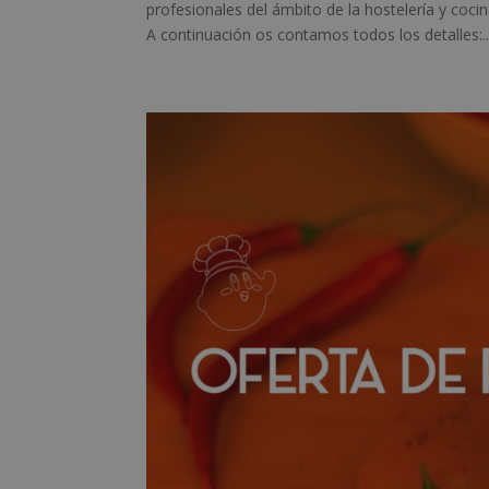
profesionales del ámbito de la hostelería y coci
A continuación os contamos todos los detalles:..