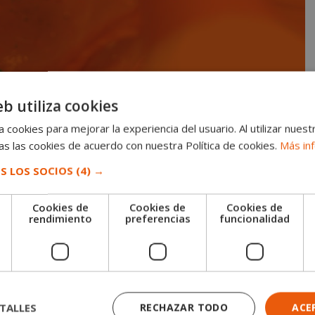
 DIRECTOR DE ALIMENTACIÓN Y
eb utiliza cookies
 cookies para mejorar la experiencia del usuario. Al utilizar nuest
s las cookies de acuerdo con nuestra Política de cookies.
Más in
S LOS SOCIOS
(4) →
ta de prácticas como Director de Alimentación y Bebidas. Hotel
 Food & Beverage Manager en prácticas, que quiera desarrollar su
Cookies de
Cookies de
Cookies de
e
rendimiento
preferencias
funcionalidad
TALLES
RECHAZAR TODO
ACE