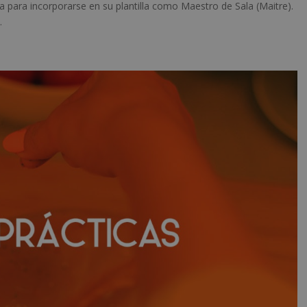
na para incorporarse en su plantilla como Maestro de Sala (Maitre).
.