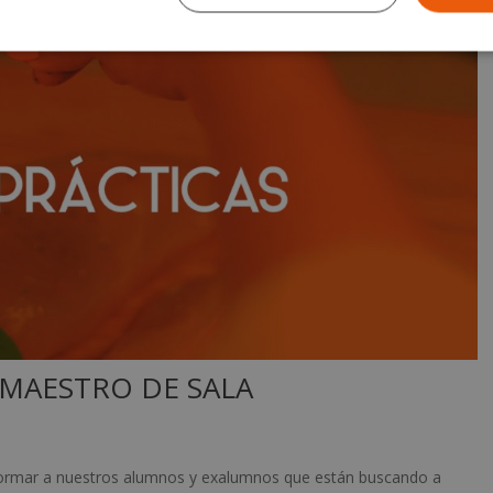
 MAESTRO DE SALA
formar a nuestros alumnos y exalumnos que están buscando a