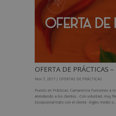
OFERTA DE PRÁCTICAS 
Nov 7, 2017
|
OFERTAS DE PRÁCTICAS
Puesto en Prácticas: Camarero/a Funciones a real
atendiendo a los clientes. -Con voluntad, muy fle
Excepcional trato con el cliente -Ingles medio o..