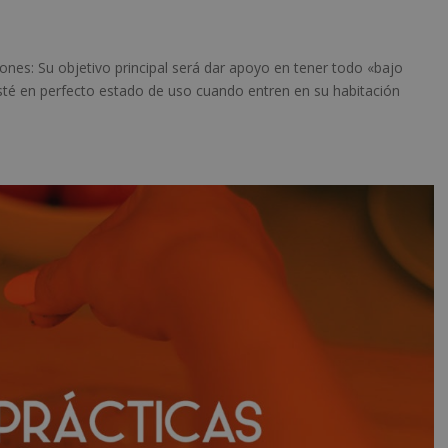
nes: Su objetivo principal será dar apoyo en tener todo «bajo
esté en perfecto estado de uso cuando entren en su habitación