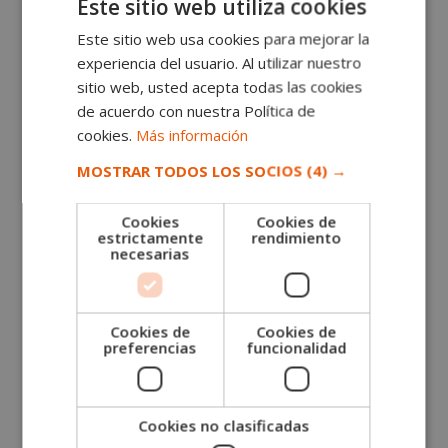
Este sitio web utiliza cookies
Este sitio web usa cookies para mejorar la
experiencia del usuario. Al utilizar nuestro
sitio web, usted acepta todas las cookies
de acuerdo con nuestra Política de
cookies.
Más información
MOSTRAR TODOS LOS SOCIOS
(4) →
Oferta de empleo – Camarero en
Restaurante Michelin 3*
Cookies
Cookies de
estrictamente
rendimiento
Jun 21, 2018
|
OFERTA DE TRABAJO
necesarias
WAITER – 3* MICHELIN RESTAURANT – UK Position
description Responsible for all food and service related
Cookies de
Cookies de
issues in his/her assigned station of responsibility and
preferencias
funcionalidad
guest satisfaction. Learn the standards by meeting the
relevant restaurant company standard...
Cookies no clasificadas
« Entradas más antiguas