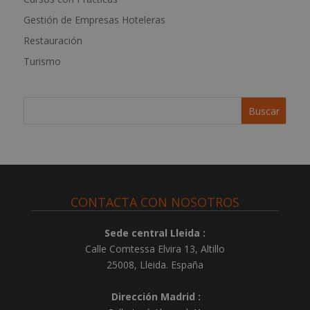
r
Gestión de Empresas Hoteleras
n
a
Restauración
t
Turismo
i
v
e
:
CONTACTA CON NOSOTROS
Sede central Lleida :
Calle Comtessa Elvira 13, Altillo
25008
,
Lleida
.
España
Dirección Madrid :