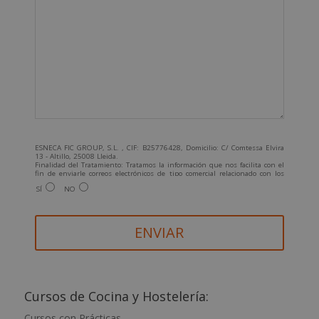
ESNECA FIC GROUP, S.L. , CIF: B25776428, Domicilio: C/ Comtessa Elvira
13 - Altillo, 25008 Lleida.
Finalidad del Tratamiento: Tratamos la información que nos facilita con el
fin de enviarle correos electrónicos de tipo comercial relacionado con los
productos ofrecidos y otros tipo de productos que fueran de su interés.
SÍ
NO
Legitimación del tratamiento: Consentimiento del interesado.
Derechos: Puede ejercitar sus derechos identificándose suficientemente,
dirigiéndose a la dirección info@grupoesneca.com.
Para más información consulte nuestra Política de Privacidad.
Desea recibir información comercial (vía telefónica y/o email):
A
l
t
Cursos de Cocina y Hostelería:
e
Cursos con Prácticas