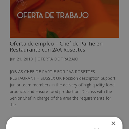
Oferta de empleo – Chef de Partie en
Restaurante con 2AA Rosettes
Jun 21, 2018
|
OFERTA DE TRABAJO
JOB AS CHEF DE PARTIE FOR 2AA ROSETTES
RESTAURANT – SUSSEX UK Position description Support
junior team members in the delivery of high quality food
products and ensure food production. Discuss with the
Senior Chef in charge of the area the requirements for
the...
×