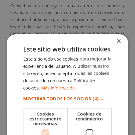
Convertirse en enólogo es una carrera emocionante y
desafiante que exige una combinación de conocimiento
científico, habilidades prácticas y pasión por el vino. Desde
los estudios básicos hasta la experiencia práctica, cada
paso en el camino hacia ser enólogo te brindará nuevas
×
oportunidades para crecer en la industria del vino.
Este sitio web utiliza cookies
Si tu sueño es
ser enólogo
, asegúrate de elegir el camino
educativo adecuado y prepárate para una carrera llena de
Este sitio web usa cookies para mejorar la
aprendizaje continuo, creatividad y, por supuesto, disfrute
experiencia del usuario. Al utilizar nuestro
del vino.
sitio web, usted acepta todas las cookies
de acuerdo con nuestra Política de
cookies.
Más información
MOSTRAR TODOS LOS SOCIOS
(4) →
SOLICITA MÁS INFORMACIÓN
Cookies
Cookies de
Nombre (*)
estrictamente
rendimiento
necesarias