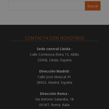
e
:
CONTACTA CON NOSOTROS
Sede central Lleida :
Calle Comtessa Elvira 13, Altillo
25008
,
Lleida
.
España
Dirección Madrid :
Calle José Abascal 41
28003
,
Madrid
.
España
Dirección Roma :
Via Antonio Salandra, 18
00187, Roma. Italia