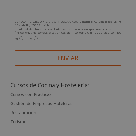
ESNECA FIC GROUP, S.L. , CIF: B25776428, Domicilio: C/ Comtessa Elvira
13 - Altillo, 25008 Lleida.
Finalidad del Tratamiento: Tratamos la información que nos facilita con el
fin de enviarle correos electrónicos de tipo comercial relacionado con los
productos ofrecidos y otros tipo de productos que fueran de su interés.
SÍ
NO
Legitimación del tratamiento: Consentimiento del interesado.
Derechos: Puede ejercitar sus derechos identificándose suficientemente,
dirigiéndose a la dirección info@grupoesneca.com.
Para más información consulte nuestra Política de Privacidad.
Desea recibir información comercial (vía telefónica y/o email):
A
l
t
Cursos de Cocina y Hostelería:
e
Cursos con Prácticas
r
Gestión de Empresas Hoteleras
n
a
Restauración
t
Turismo
i
v