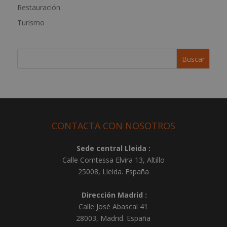
a
Restauración
t
Turismo
i
v
e
:
CONTACTA CON NOSOTROS
Sede central Lleida :
Calle Comtessa Elvira 13, Altillo
25008
,
Lleida
.
España
Dirección Madrid :
Calle José Abascal 41
28003
,
Madrid
.
España