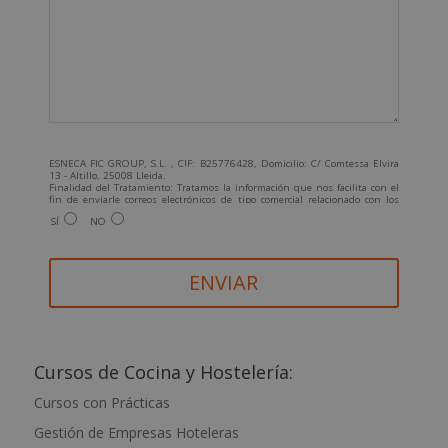
ESNECA FIC GROUP, S.L. , CIF: B25776428, Domicilio: C/ Comtessa Elvira
13 - Altillo, 25008 Lleida.
Finalidad del Tratamiento: Tratamos la información que nos facilita con el
fin de enviarle correos electrónicos de tipo comercial relacionado con los
productos ofrecidos y otros tipo de productos que fueran de su interés.
SÍ
NO
Legitimación del tratamiento: Consentimiento del interesado.
Derechos: Puede ejercitar sus derechos identificándose suficientemente,
dirigiéndose a la dirección info@grupoesneca.com.
Para más información consulte nuestra Política de Privacidad.
Desea recibir información comercial (vía telefónica y/o email):
A
l
t
Cursos de Cocina y Hostelería:
e
Cursos con Prácticas
r
Gestión de Empresas Hoteleras
n