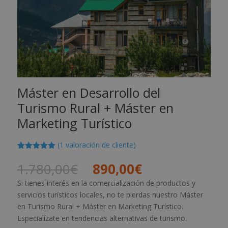
Máster en Desarrollo del
Turismo Rural + Máster en
Marketing Turístico
(
1
valoración de cliente)
Valorado
1
con
5.00
de
El
El
1.780,00
€
890,00
€
5 en base
precio
precio
a
valoración
Si tienes interés en la comercialización de productos y
de un
original
actual
cliente
servicios turísticos locales, no te pierdas nuestro Máster
era:
es:
en Turismo Rural + Máster en Marketing Turístico.
1.780,00€.
890,00€.
Especialízate en tendencias alternativas de turismo.