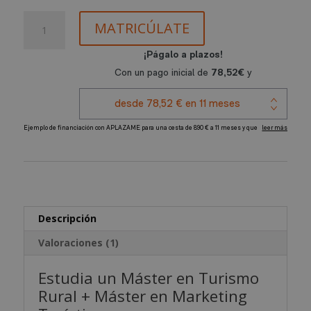
Máster
MATRICÚLATE
en
Desarrollo
del
Turismo
Rural
+
Máster
A
en
l
Marketing
t
Turístico
e
cantidad
r
Descripción
n
a
Valoraciones (1)
t
i
Estudia un Máster en Turismo
v
Rural + Máster en Marketing
e