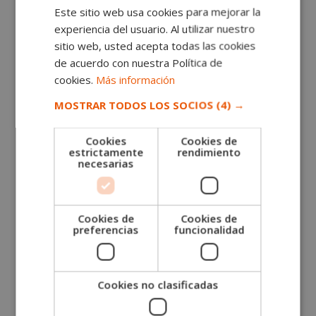
Este sitio web usa cookies para mejorar la
experiencia del usuario. Al utilizar nuestro
sitio web, usted acepta todas las cookies
de acuerdo con nuestra Política de
cookies.
Más información
MOSTRAR TODOS LOS SOCIOS
(4) →
Cookies
Cookies de
estrictamente
rendimiento
necesarias
Alemán para Hostelería, Turismo y Restauración
El
El
1.520,00
€
380,00
€
Cookies de
Cookies de
precio
precio
preferencias
funcionalidad
original
actual
era:
es:
1.520,00€.
380,00€.
Cookies no clasificadas