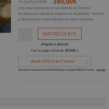
El
El
1.520,00
€
380,00
€
precio
precio
Con esta formación te convertirás en Técnico
original
actual
en Recursos Humanos Experto en Hostelería, Turismo
era:
es:
y Restauración especializado en estos sectores.
1.520,00€.
380,00€.
Técnico
MATRICÚLATE
en
Recursos
Humanos
Experto
en
Hostelería,
Turismo
A
y
l
Restauración
t
cantidad
e
r
n
a