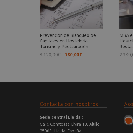
Prevención de Blanqueo de
MBA e
Capitales en Hostelería,
Hostel
Turismo y Restauración
Restau
El
El
3.120,00
€
780,00
€
2.380,
precio
precio
original
actual
era:
es:
3.120,00€.
780,00€.
Contacta con nosotros
Aso
Sede central Lleida :
Calle Comtessa Elvira 13, Altillo
25008
,
Lleida
.
España