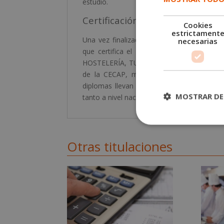
estudio.
Certificación obtenida
Cookies
estrictament
Una vez finalizados los estudios y supera
necesarias
que certifica el «
Técnico en Recursos Hum
HOSTELERÍA, TURISMO Y RESTAURACIÓN. Est
de la CECAP, máxima institución represe
diplomas llevan el sello de Notario Europe
MOSTRAR DE
tanto a nivel nacional como internacional.
Otras titulaciones