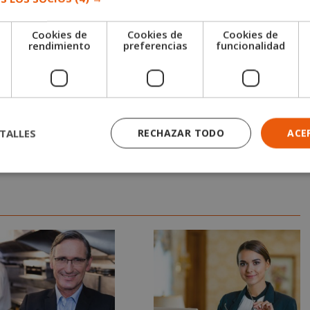
Cookies de
Cookies de
Cookies de
e
rendimiento
preferencias
funcionalidad
das las pruebas de evaluación, el alumno recibirá un diploma
anos Experto en Hostelería
«, de la ESCUELA EUROPEA DE
a titulación está avalada por nuestra condición de socios
ntativa del sector de la formación en España. Además, los
o que da fe a la validez, contenidos y autenticidad del título
TALLES
RECHAZAR TODO
ACE