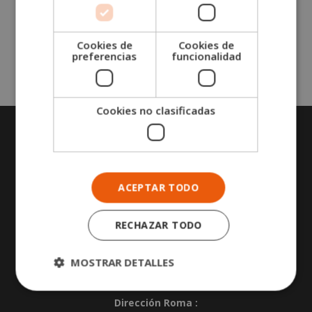
Turismo
i
v
e
Cookies de
Cookies de
preferencias
funcionalidad
:
Cookies no clasificadas
CONTACTA CON NOSOTROS
Sede central Lleida :
ACEPTAR TODO
Calle Comtessa Elvira 13, Altillo
25008
,
Lleida
.
España
RECHAZAR TODO
Dirección Madrid :
Calle José Abascal 41
MOSTRAR DETALLES
28003
,
Madrid
.
España
Dirección Roma :