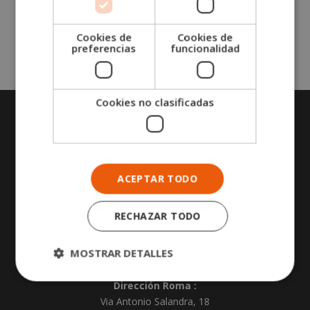
v
e
Cookies de
Cookies de
:
preferencias
funcionalidad
Cookies no clasificadas
CONTACTA CON NOSOTROS
Sede central Lleida :
Calle Comtessa Elvira 13, Altillo
ACEPTAR TODO
25008
,
Lleida
.
España
RECHAZAR TODO
Dirección Madrid :
Calle José Abascal 41
MOSTRAR DETALLES
28003
,
Madrid
.
España
Dirección Roma :
Via Antonio Salandra, 18