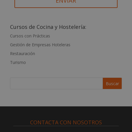
A
l
t
Cursos de Cocina y Hostelería:
e
Cursos con Prácticas
r
Gestión de Empresas Hoteleras
n
a
Restauración
t
Turismo
i
v
e
:
CONTACTA CON NOSOTROS