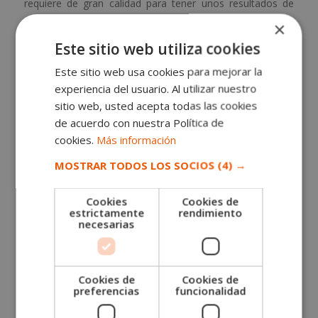
requiere de gran calidad para tener unos resultados de
calidad. Así, más allá de las características del vino, este
×
se diferenciará también por su proceso de cosecha.
Este sitio web utiliza cookies
Este sitio web usa cookies para mejorar la
experiencia del usuario. Al utilizar nuestro
sitio web, usted acepta todas las cookies
SOLICITA MÁS INFORMACIÓN
de acuerdo con nuestra Política de
Nombre (*)
cookies.
Más información
MOSTRAR TODOS LOS SOCIOS
(4) →
Apellidos (*)
Cookies
Cookies de
estrictamente
rendimiento
necesarias
Teléfono (*)
Cookies de
Cookies de
Tu correo electrónico (*)
preferencias
funcionalidad