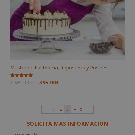
Máster en Pastelería, Repostería y Postres
El
El
1.580,00
€
395,00
€
Valorado
con
precio
precio
4.95
de 5
original
actual
era:
es:
←
1
2
3
4
5
→
1.580,00€.
395,00€.
SOLICITA MÁS INFORMACIÓN