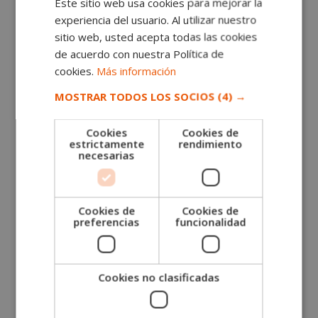
Este sitio web usa cookies para mejorar la
El
El
2.380,00
€
595,00
€
Valorado
experiencia del usuario. Al utilizar nuestro
con
precio
precio
5.00
sitio web, usted acepta todas las cookies
de 5
original
actual
de acuerdo con nuestra Política de
era:
es:
cookies.
Más información
2.380,00€.
595,00€.
MOSTRAR TODOS LOS SOCIOS
(4) →
Cookies
Cookies de
estrictamente
rendimiento
necesarias
Cookies de
Cookies de
preferencias
funcionalidad
Cookies no clasificadas