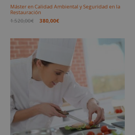
Máster en Calidad Ambiental y Seguridad en la
Restauración
El
El
1.520,00
€
380,00
€
precio
precio
original
actual
era:
es:
1.520,00€.
380,00€.