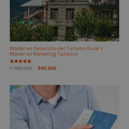
Máster en Desarrollo del Turismo Rural +
Máster en Marketing Turístico
El
El
1.780,00
€
890,00
€
Valorado
con
precio
precio
5.00
de 5
original
actual
era:
es:
1.780,00€.
890,00€.