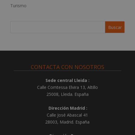
t
Turismo
i
v
e
:
CONTACTA CON NOSOTROS
Sede central Lleida :
Calle Comtessa Elvira 13, Altillo
25008
,
Lleida
.
España
Dirección Madrid :
Calle José Abascal 41
28003
,
Madrid
.
España