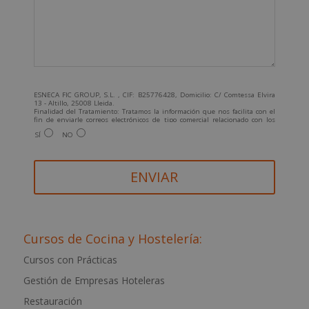
ESNECA FIC GROUP, S.L. , CIF: B25776428, Domicilio: C/ Comtessa Elvira
13 - Altillo, 25008 Lleida.
Finalidad del Tratamiento: Tratamos la información que nos facilita con el
fin de enviarle correos electrónicos de tipo comercial relacionado con los
productos ofrecidos y otros tipo de productos que fueran de su interés.
SÍ
NO
Legitimación del tratamiento: Consentimiento del interesado.
Derechos: Puede ejercitar sus derechos identificándose suficientemente,
dirigiéndose a la dirección info@grupoesneca.com.
Para más información consulte nuestra Política de Privacidad.
Desea recibir información comercial (vía telefónica y/o email):
A
l
t
Cursos de Cocina y Hostelería:
e
Cursos con Prácticas
r
Gestión de Empresas Hoteleras
n
a
Restauración