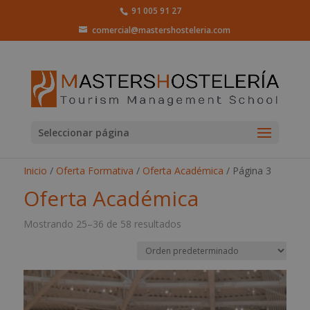
91 005 91 27
comercial@mastershosteleria.com
Seleccionar página
Inicio
/
Oferta Formativa
/
Oferta Académica
/ Página 3
Oferta Académica
Mostrando 25–36 de 58 resultados